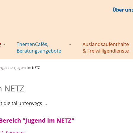
Über un
g
ThemenCafés,
Auslandsaufenthalte
Beratungsangebote
& Freiwilligendienste
angebote
› Jugend im NETZ
m NETZ
 digital unterwegs ...
ereich "Jugend im NETZ"
Z, Seminar