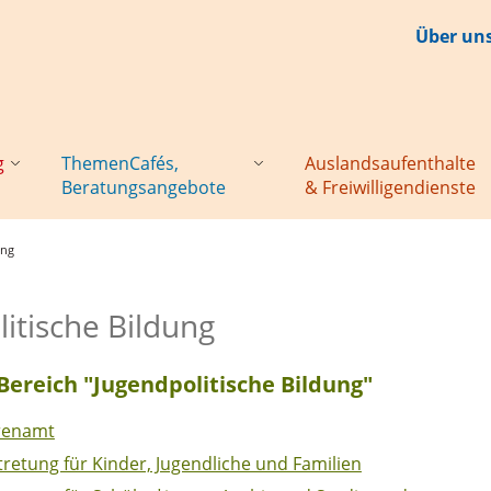
Über un
g
ThemenCafés,
Auslandsaufenthalte
Beratungsangebote
& Freiwilligendienste
ung
itische Bildung
ereich "Jugendpolitische Bildung"
hrenamt
tretung für Kinder, Jugendliche und Familien