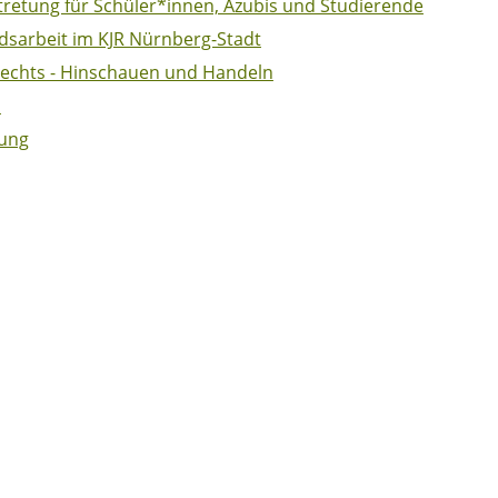
tretung für Schüler*innen, Azubis und Studierende
sarbeit im KJR Nürnberg-Stadt
echts - Hinschauen und Handeln
n
gung