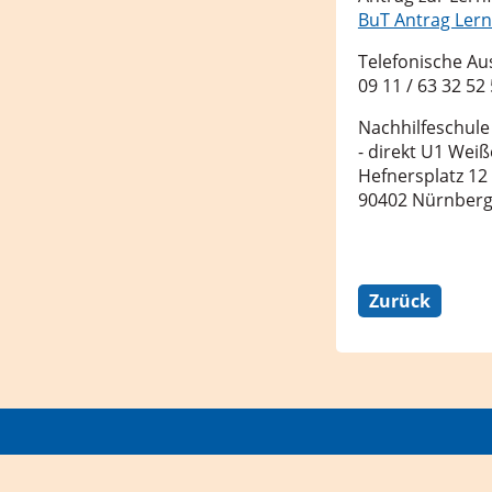
BuT Antrag Lern
Telefonische Au
09 11 / 63 32 52
Nachhilfeschul
- direkt U1 Weiß
Hefnersplatz 12
90402 Nürnber
Zurück