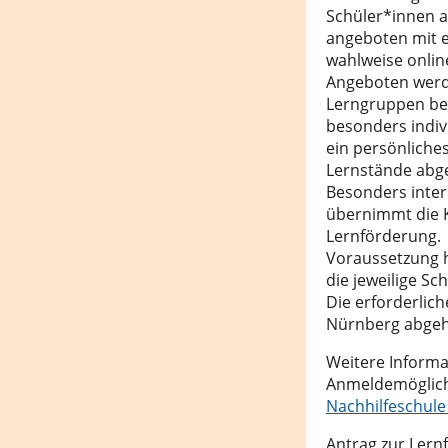
Schüler*innen a
angeboten mit e
wahlweise onlin
Angeboten werd
Lerngruppen bes
besonders indiv
ein persönliches
Lernstände abge
Besonders inter
übernimmt die 
Lernförderung.
Voraussetzung hi
die jeweilige Sch
Die erforderlic
Nürnberg abgeh
Weitere Inform
Anmeldemöglichk
Nachhilfeschule
Antrag zur Lernf