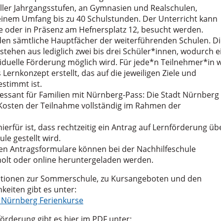
ller Jahrgangsstufen, an Gymnasien und Realschulen,
inem Umfang bis zu 40 Schulstunden. Der Unterricht kann
e oder in Präsenz am Hefnersplatz 12, besucht werden.
en sämtliche Hauptfächer der weiterführenden Schulen. Di
tehen aus lediglich zwei bis drei Schüler*innen, wodurch e
iduelle Förderung möglich wird. Für jede*n Teilnehmer*in 
 Lernkonzept erstellt, das auf die jeweiligen Ziele und
stimmt ist.
essant für Familien mit Nürnberg-Pass: Die Stadt Nürnberg
Kosten der Teilnahme vollständig im Rahmen der
erfür ist, dass rechtzeitig ein Antrag auf Lernförderung üb
ule gestellt wird.
hen Antragsformulare können bei der Nachhilfeschule
olt oder online heruntergeladen werden.
ationen zur Sommerschule, zu Kursangeboten und den
eiten gibt es unter:
 Nürnberg Ferienkurse
örderung gibt es hier im PDF unter: