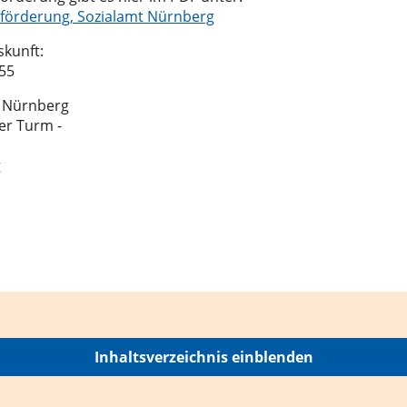
förderung, Sozialamt Nürnberg
skunft:
 55
e Nürnberg
er Turm -
g
Inhaltsverzeichnis einblenden